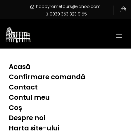
navi
happyrometours@yahoo.com
0039 353 323 9155
Togg
navi
Acasă
Confirmare comandă
Contact
Contul meu
Coș
Despre noi
Harta site-ului